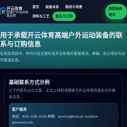
首页
装备体系
路线与场景
开云体育
获取装备
开
高端户外运动装
建议
备品牌
用料与工艺
联系与订购
用于承载开云体育高端户外运动装备的联
系与订购信息
在实际项目中，你可以在这里补充开云体育的客服电话、邮箱、办公地址与合
作渠道信息。
基础联系方式示例
以下内容为占位文案，正式上线前请替换为开云体育的真实对外联
系信息。
客户服务
电话：400-028-2026
邮箱：service@kaiyun-outdoor-
premium.com